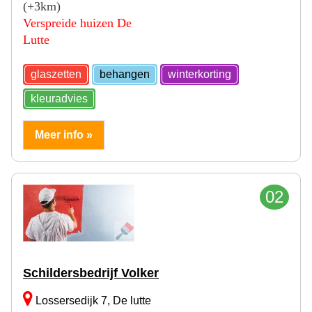
(+3km)
Verspreide huizen De
Lutte
glaszetten
behangen
winterkorting
kleuradvies
Meer info »
02
Schildersbedrijf Volker
Lossersedijk 7, De lutte