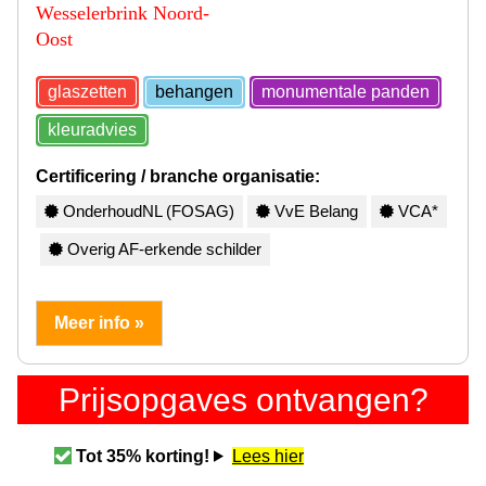
Wesselerbrink Noord-
Oost
glaszetten
behangen
monumentale panden
kleuradvies
Certificering / branche organisatie:
OnderhoudNL (FOSAG)
VvE Belang
VCA*
Overig AF-erkende schilder
Meer info »
Prijsopgaves ontvangen?
Tot 35% korting!
Lees hier