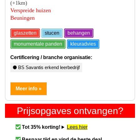
(+1km)
Verspreide huizen
Beuningen
glaszetten
stucen
behangen
monumentale panden
kleuradvies
Certificering / branche organisatie:
BS Savantis erkend leerbedrijf
Meer info »
Prijsopgaves ontvangen?
Tot 35% korting!
Lees hier
Bespaar tijd en vind de beste deal.