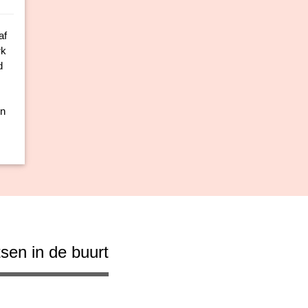
af
rk
d
un
sen in de buurt