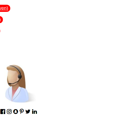
ven)
)