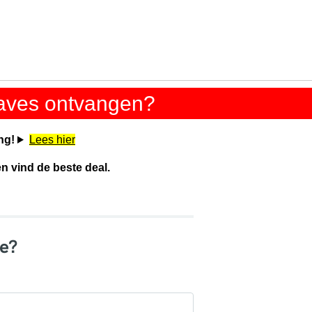
gaves ontvangen?
ng!
Lees hier
en vind de beste deal.