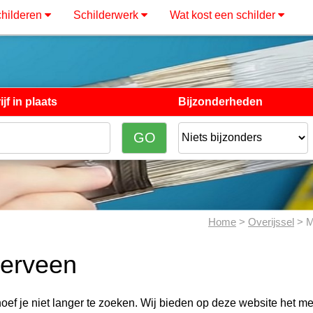
hilderen
Schilderwerk
Wat kost een schilder
jf in plaats
Bijzonderheden
Home
>
Overijssel
> M
derveen
oef je niet langer te zoeken. Wij bieden op deze website het m