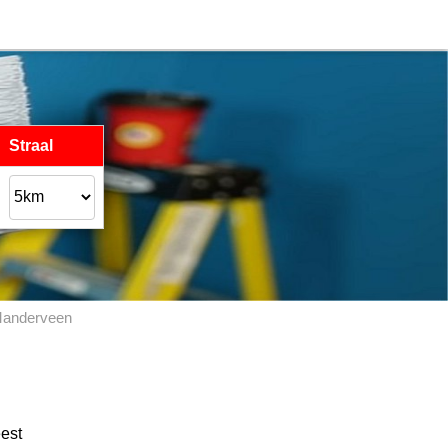
Straal
anderveen
eest