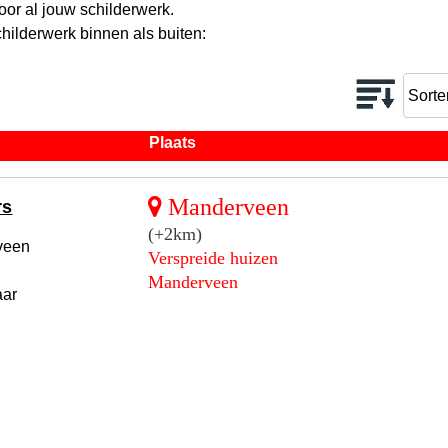
or al jouw schilderwerk.
hilderwerk binnen als buiten:
Plaats
Manderveen
rs
(+2km)
veen
Verspreide huizen
Manderveen
aar