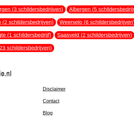
gen (3 schildersbedrijven)
Albergen (5 schildersbedrij
 (2 schildersbedrijven)
Weerselo (6 schildersbedrijven
igte (1 schildersbedrijf)
Saasveld (2 schildersbedrijven)
23 schildersbedrijven)
Disclaimer
Contact
Blog