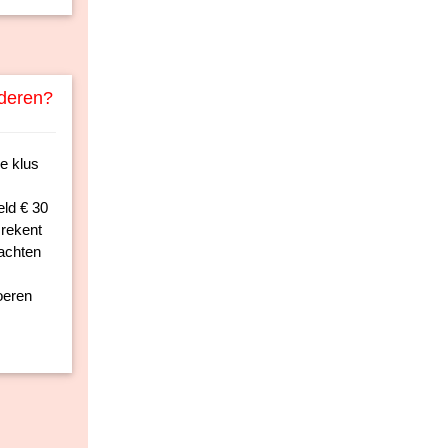
lderen?
e klus
eld € 30
 rekent
wachten
oeren