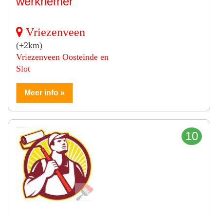
werknemer
Vriezenveen
(+2km)
Vriezenveen Oosteinde en
Slot
Meer info »
10