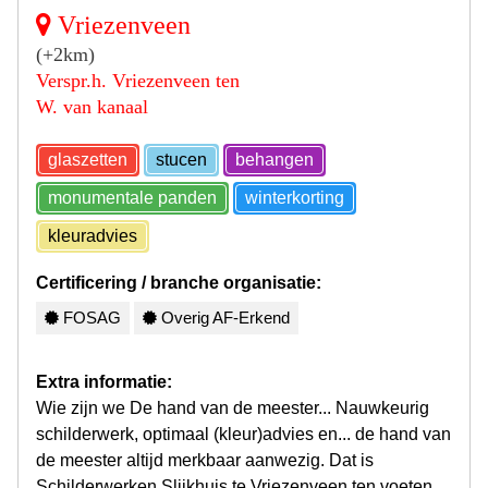
Vriezenveen
(+2km)
Verspr.h. Vriezenveen ten
W. van kanaal
glaszetten
stucen
behangen
monumentale panden
winterkorting
kleuradvies
Certificering / branche organisatie:
FOSAG
Overig AF-Erkend
Extra informatie:
Wie zijn we De hand van de meester... Nauwkeurig
schilderwerk, optimaal (kleur)advies en... de hand van
de meester altijd merkbaar aanwezig. Dat is
Schilderwerken Slijkhuis te Vriezenveen ten voeten