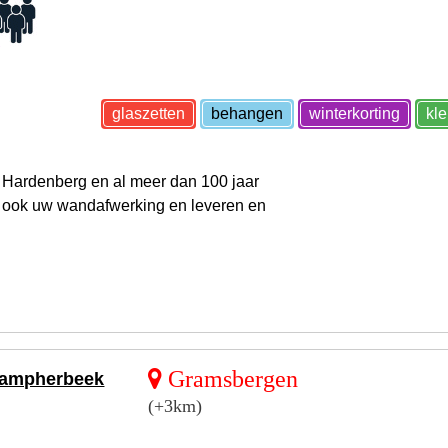
glaszetten
behangen
winterkorting
kl
 in Hardenberg en al meer dan 100 jaar
ij ook uw wandafwerking en leveren en
Gramsbergen
 Kampherbeek
(+3km)