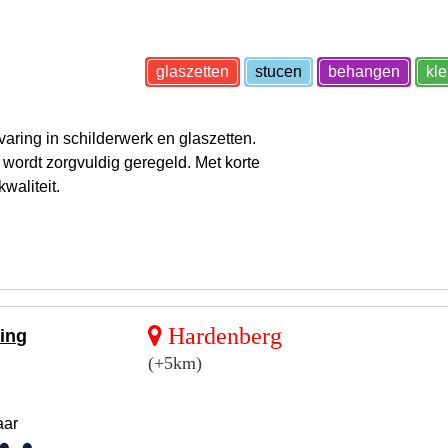
glaszetten
stucen
behangen
kl
aring in schilderwerk en glaszetten.
wordt zorgvuldig geregeld. Met korte
kwaliteit.
Hardenberg
ling
(+5km)
aar