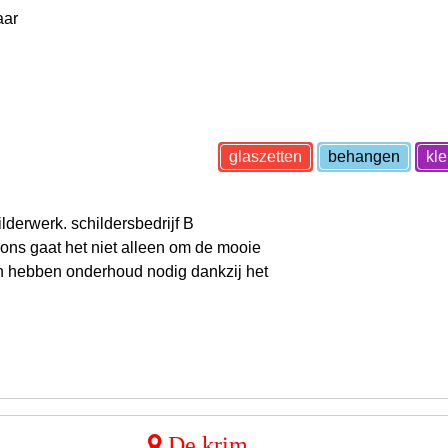
aar
glaszetten
behangen
kl
derwerk. schildersbedrijf B
ons gaat het niet alleen om de mooie
n hebben onderhoud nodig dankzij het
De krim