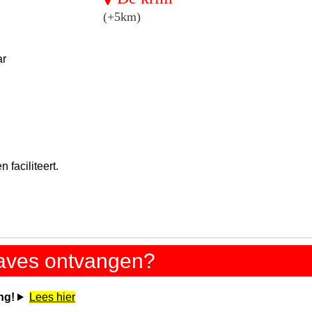
(+5km)
ar
faciliteert.
gaves ontvangen?
ng!
Lees hier