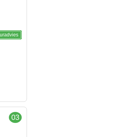
euradvies
03