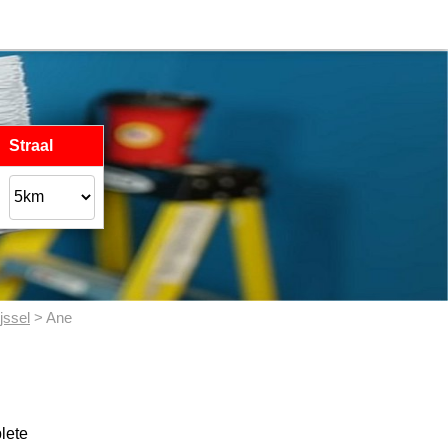
Straal
jssel
> Ane
lete