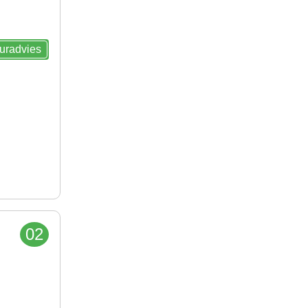
euradvies
02