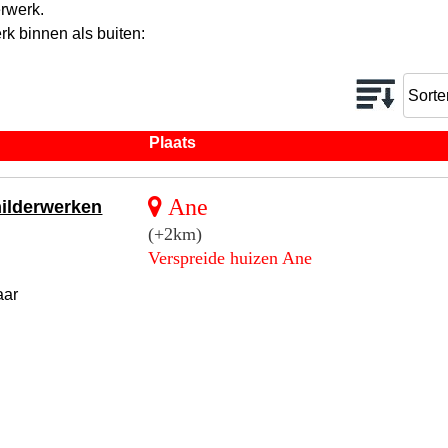
erwerk.
rk binnen als buiten:
Plaats
Ane
hilderwerken
(+2km)
Verspreide huizen Ane
aar