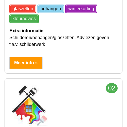
glaszetten
behangen
winterkorting
kleuradvies
Extra informatie:
Schilderen/behangen/glaszetten. Adviezen geven
t.a.v. schilderwerk
Meer info »
02