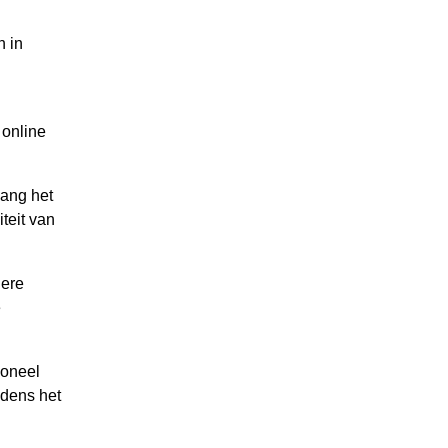
n in
 online
lang het
iteit van
dere
e
ioneel
jdens het