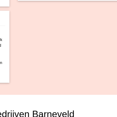
rk
d
un
edrijven Barneveld