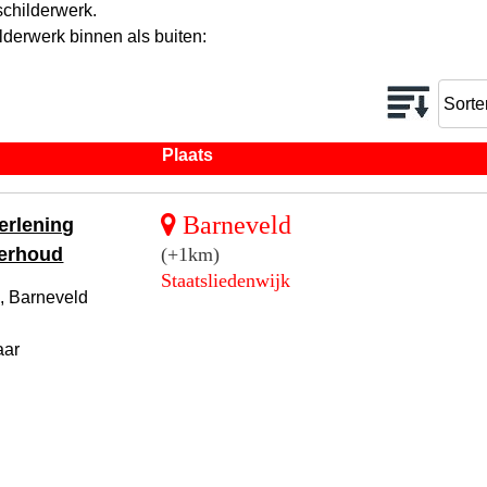
schilderwerk.
lderwerk binnen als buiten:
Plaats
Barneveld
erlening
derhoud
(+1km)
Staatsliedenwijk
, Barneveld
aar