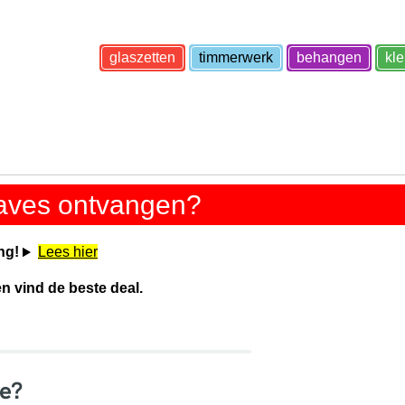
glaszetten
timmerwerk
behangen
kl
gaves ontvangen?
ng!
Lees hier
en vind de beste deal.