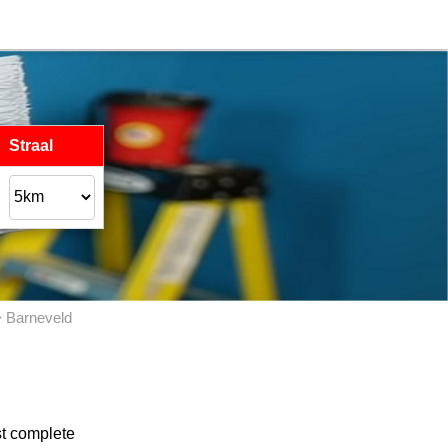
Straal
 Barneveld
st complete