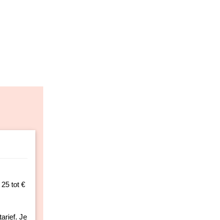
25 tot €
arief. Je