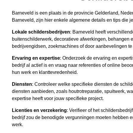
Barneveld is een plaats in de provincie Gelderland, Nederl
Barneveld, zijn hier enkele algemene details en tips die 
Lokale schildersbedrijven
: Barneveld heeft verschillend
buitenschilderwerk, decoratieve afwerkingen, behangen en
bedrijvengidsen, zoekmachines of door aanbevelingen te v
Ervaring en expertise
: Onderzoek de ervaring en experti
bedrijf al actief is en vraag naar referenties of online beo
hun werk en klanttevredenheid.
Diensten
: Controleer welke specifieke diensten de schi
diensten aanbieden, zoals houtrotreparatie, spuitwerk, wan
expertise heeft voor jouw specifieke project.
Licenties en verzekering
: Verifieer of het schildersbedr
bedrijf zou de benodigde vergunningen moeten hebben en 
werk.