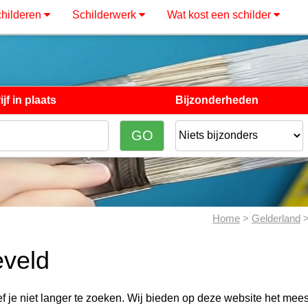
hilderen
Schilderwerk
Wat kost een schilder
jf in plaats
Bijzonderheden
Home
>
Gelderland
>
eveld
f je niet langer te zoeken. Wij bieden op deze website het mee