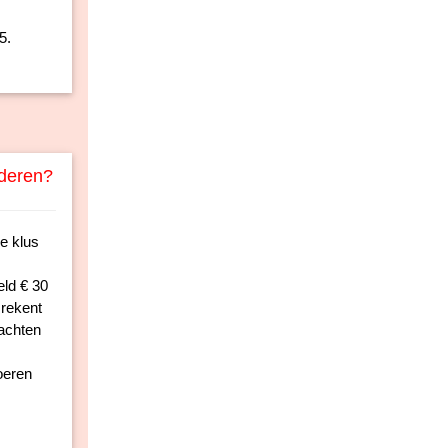
5.
lderen?
e klus
eld € 30
 rekent
wachten
oeren