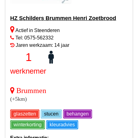
HZ Schilders Brummen Henri Zoetbrood
Actief in Steenderen
Tel: 0575-562332
Jaren werkzaam: 14 jaar
1
werknemer
Brummen
(+5km)
glaszetten
stucen
behangen
winterkorting
kleuradvies
Extra informatie: