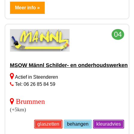
Meer info »
04
MSOW Männl Schilder- en onderhoudswerken
Actief in Steenderen
Tel: 06 26 85 84 59
Brummen
(+5km)
glaszetten
behangen
kleuradvies