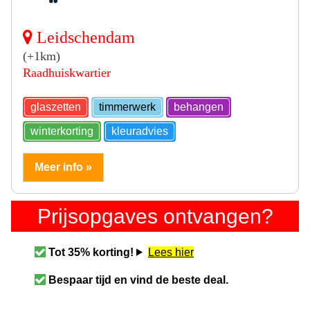
Leidschendam
(+1km)
Raadhuiskwartier
glaszetten
timmerwerk
behangen
winterkorting
kleuradvies
Meer info »
Prijsopgaves ontvangen?
Tot 35% korting!
Lees hier
Bespaar tijd en vind de beste deal.