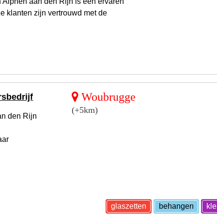
 Alphen aan den Rijn is een ervaren
e klanten zijn vertrouwd met de
Woubrugge
sbedrijf
(+5km)
an den Rijn
aar
glaszetten
behangen
kl