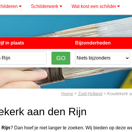
hilderen
Schilderwerk
Wat kost een schilder
jf in plaats
Bijzonderheden
Home
>
Zuid-Holland
> Koudekerk aa
ekerk aan den Rijn
 Rijn
? Dan hoef je niet langer te zoeken. Wij bieden op deze we