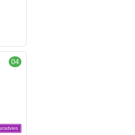
04
euradvies