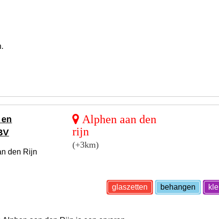
.
Alphen aan den
 en
rijn
BV
(+3km)
an den Rijn
glaszetten
behangen
kl