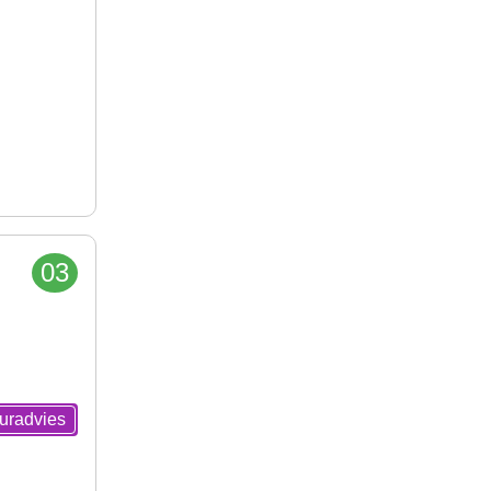
03
euradvies