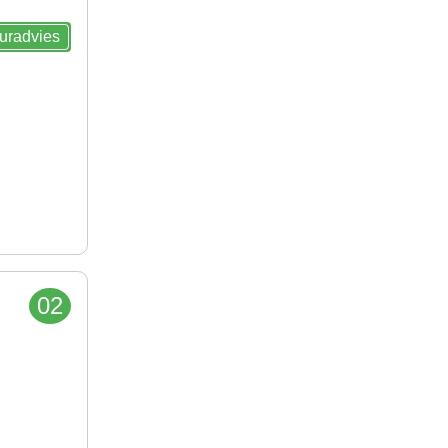
euradvies
02