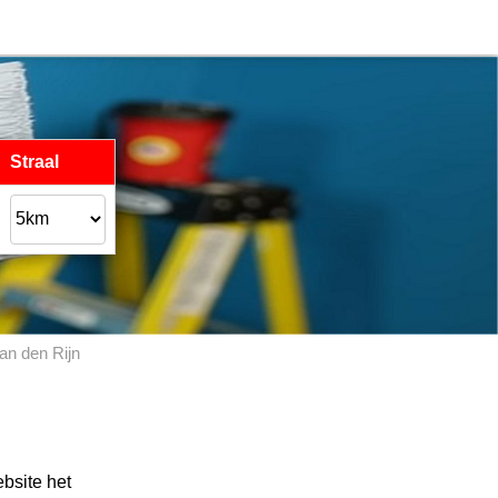
Straal
n den Rijn
bsite het