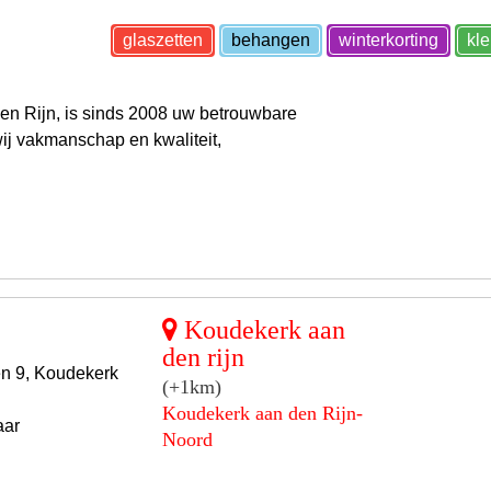
glaszetten
behangen
winterkorting
kl
en Rijn, is sinds 2008 uw betrouwbare
wij vakmanschap en kwaliteit,
Koudekerk aan
den rijn
n 9, Koudekerk
(+1km)
Koudekerk aan den Rijn-
aar
Noord