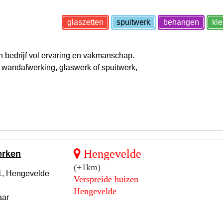
glaszetten
spuitwerk
behangen
kl
en bedrijf vol ervaring en vakmanschap.
 wandafwerking, glaswerk of spuitwerk,
Hengevelde
erken
(+1km)
 1, Hengevelde
Verspreide huizen
Hengevelde
aar