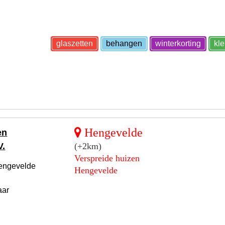
glaszetten
behangen
winterkorting
kl
Hengevelde
en
V.
(+2km)
Verspreide huizen
Hengevelde
Hengevelde
aar