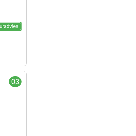
euradvies
03