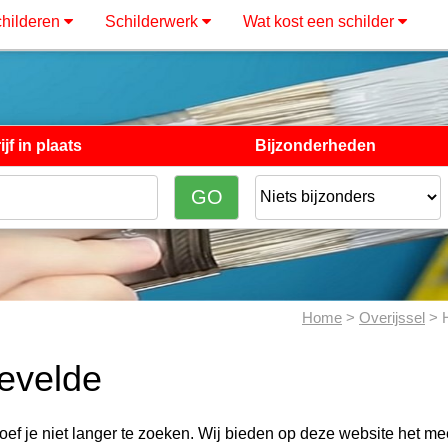
hilderen
Schilderwerk
Wat kost een schilder
jf in plaats
Bijzonderheden
Home
>
Overijssel
> 
gevelde
oef je niet langer te zoeken. Wij bieden op deze website het m