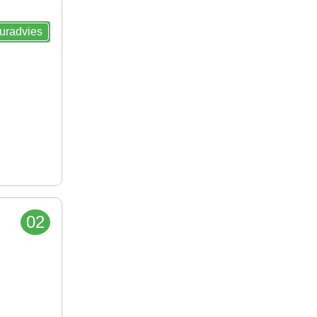
euradvies
02