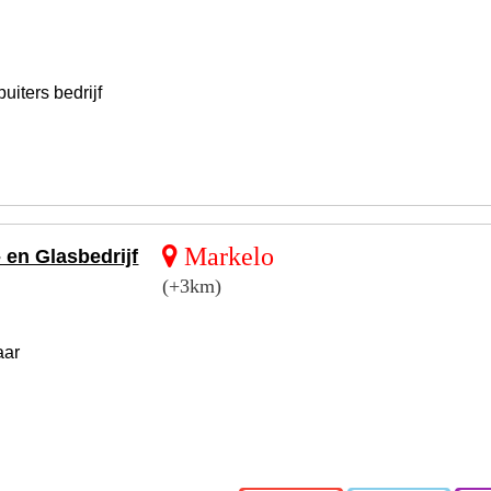
uiters bedrijf
Markelo
 en Glasbedrijf
(+3km)
aar