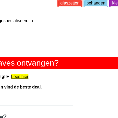
glaszetten
behangen
kl
 gespecialiseerd in
gaves ontvangen?
ng!
Lees hier
en vind de beste deal.