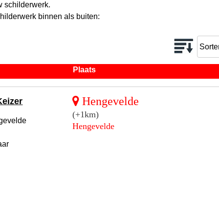
 schilderwerk.
hilderwerk binnen als buiten:
Plaats
Hengevelde
Keizer
(+1km)
gevelde
Hengevelde
aar