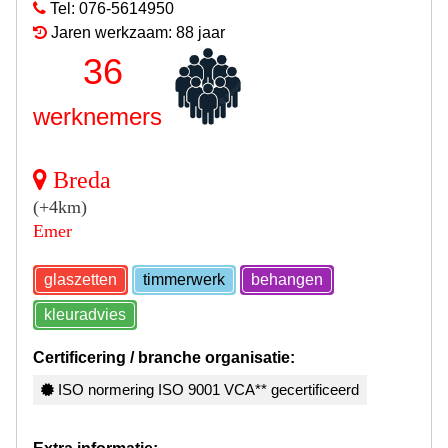
Tel: 076-5614950
Jaren werkzaam: 88 jaar
36
werknemers
Breda
(+4km)
Emer
glaszetten
timmerwerk
behangen
kleuradvies
Certificering / branche organisatie:
ISO normering ISO 9001 VCA** gecertificeerd