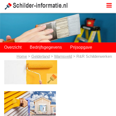
;
Overzicht
Bedrijfsgegevens
Prijsopgave
Home
>
Gelderland
>
Warnsveld
> R&R Schilderwerken