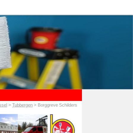
ssel
>
Tubbergen
> Borggreve Schilders