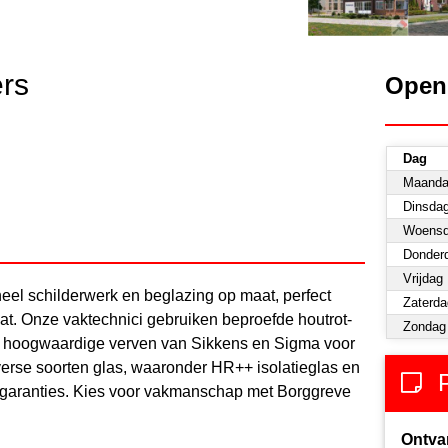
ers
Open
Dag
Maand
Dinsda
Woens
Donder
Vrijdag
eel schilderwerk en beglazing op maat, perfect
Zaterda
t. Onze vaktechnici gebruiken beproefde houtrot-
Zondag
n hoogwaardige verven van Sikkens en Sigma voor
erse soorten glas, waaronder HR++ isolatieglas en
garanties. Kies voor vakmanschap met Borggreve
Ontva