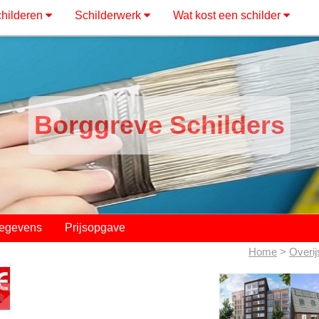
hilderen
Schilderwerk
Wat kost een schilder
Borggreve Schilders
gegevens
Prijsopgave
Home
>
Overij