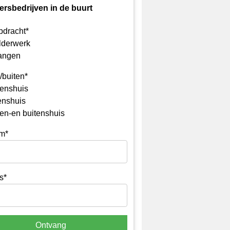
ersbedrijven in de buurt
pdracht*
lderwerk
angen
/buiten*
enshuis
enshuis
en-en buitenshuis
m*
s*
Ontvang