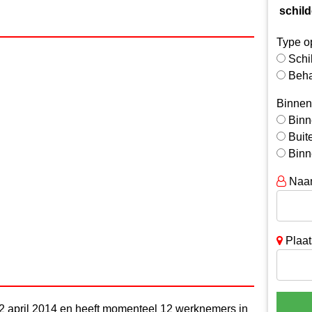
schild
Type o
Schi
Beh
Binnen
Binn
Buit
Binn
Naa
Plaat
 22 april 2014 en heeft momenteel 12 werknemers in