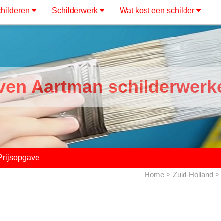
hilderen
Schilderwerk
Wat kost een schilder
ven Aartman schilderwerk
Prijsopgave
Home
>
Zuid-Holland