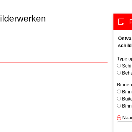
ilderwerken
Ontva
schild
Type o
Schi
Beh
Binnen
Binn
Buit
Binn
Naa