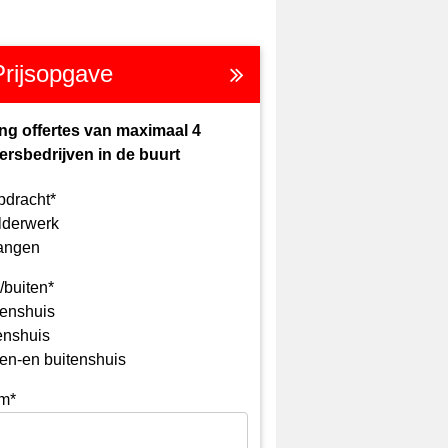
Prijsopgave
ng offertes van maximaal 4
ersbedrijven in de buurt
pdracht*
lderwerk
angen
/buiten*
enshuis
enshuis
en-en buitenshuis
m*