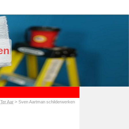
en
>
Ter Aar
> Sven Aartman schilderwerken