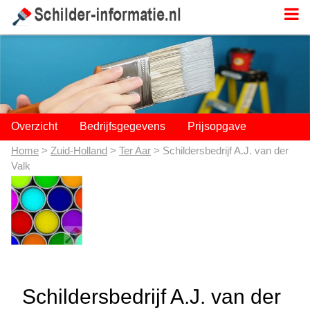
;
Overzicht
Bedrijfsgegevens
Prijsopgave
Home
>
Zuid-Holland
>
Ter Aar
> Schildersbedrijf A.J. van der
Valk
Schildersbedrijf A.J. van der