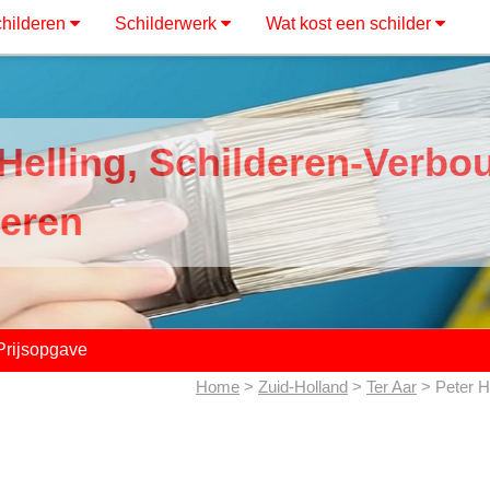
hilderen
Schilderwerk
Wat kost een schilder
 Helling, Schilderen-Verbo
leren
Prijsopgave
Home
>
Zuid-Holland
>
Ter Aar
> Peter He