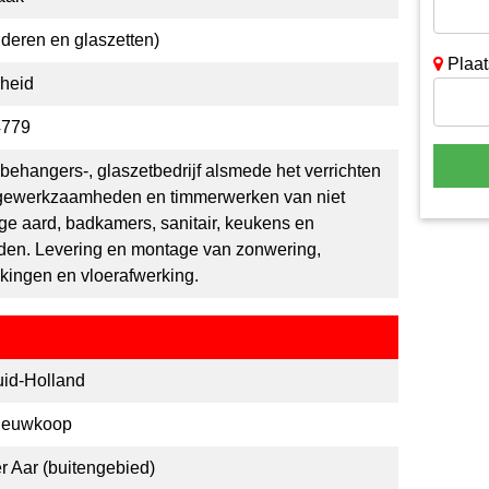
lderen en glaszetten)
Plaat
heid
4779
 behangers-, glaszetbedrijf alsmede het verrichten
gewerkzaamheden en timmerwerken van niet
e aard, badkamers, sanitair, keukens en
en. Levering en montage van zonwering,
ingen en vloerafwerking.
uid-Holland
ieuwkoop
r Aar (buitengebied)