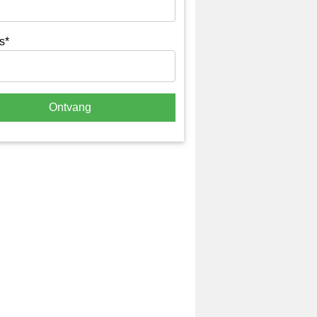
s*
Ontvang