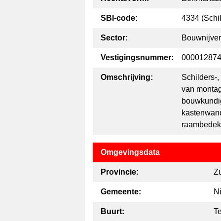
SBI-code:
4334 (Schi
Sector:
Bouwnijver
Vestigingsnummer:
00001287
Omschrijving:
Schilders-,
van monta
bouwkundig
kastenwand
raambedekk
Omgevingsdata
Provincie:
Z
Gemeente:
N
Buurt:
Te