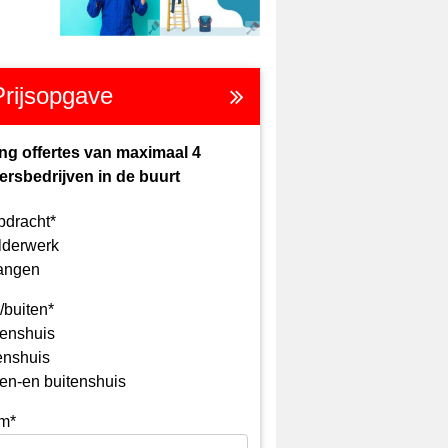
Prijsopgave
ng offertes van maximaal 4
ersbedrijven in de buurt
pdracht*
lderwerk
angen
/buiten*
enshuis
enshuis
en-en buitenshuis
m*