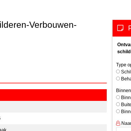
hilderen-Verbouwen-
Ontva
schild
Type o
Schi
Beh
Binnen
Binn
Buit
Binn
6
Naa
aak