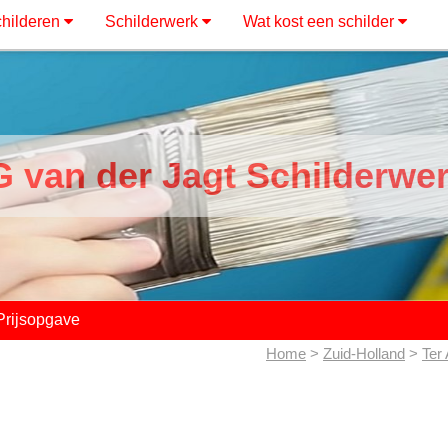
hilderen
Schilderwerk
Wat kost een schilder
 van der Jagt Schilderwe
Prijsopgave
Home
>
Zuid-Holland
>
Ter