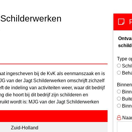
 Schilderwerken
Ontva
schild
Type o
Schi
Beh
aat ingescheven bij de KvK als eenmanszaak en is
MJG van der Jagt Schilderwerken omschrijft zichzelf
Binnen
t de indeling van activiteiten weer, waar dit bedrijf
Binn
die hoort bij dit bedrijf zijn schilderen en
Buit
uikt wordt is: MJG van der Jagt Schilderwerken
Binn
Naa
Zuid-Holland