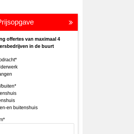
Prijsopgave
ng offertes van maximaal 4
ersbedrijven in de buurt
pdracht*
lderwerk
angen
/buiten*
enshuis
enshuis
en-en buitenshuis
m*