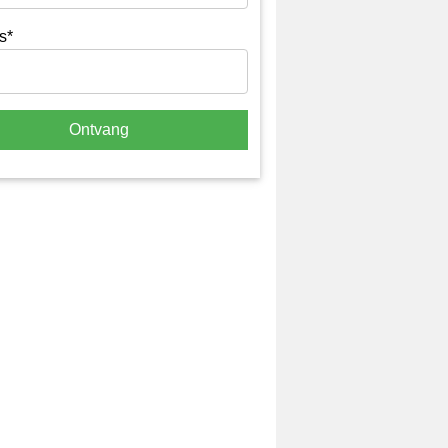
s*
Ontvang