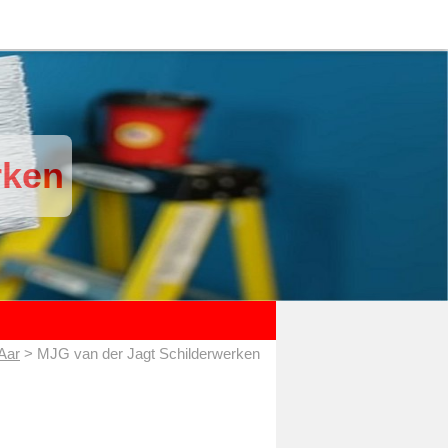
rken
 Aar
> MJG van der Jagt Schilderwerken