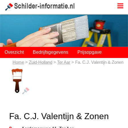
;
Overzicht
Bedrijfsgegevens
Prijsopgave
Home
>
Zuid-Holland
>
Ter Aar
> Fa. C.J. Valentijn & Zonen
Fa. C.J. Valentijn & Zonen