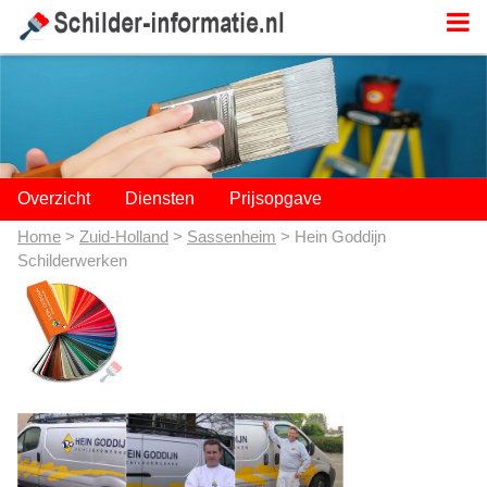
;
Overzicht
Diensten
Prijsopgave
Home
>
Zuid-Holland
>
Sassenheim
> Hein Goddijn
Schilderwerken