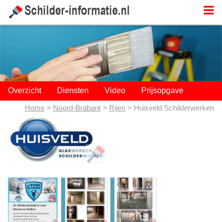
;
Overzicht
Diensten
Video
Prijsopgave
Home
>
Noord-Brabant
>
Rijen
> Huisveld Schilderwerken