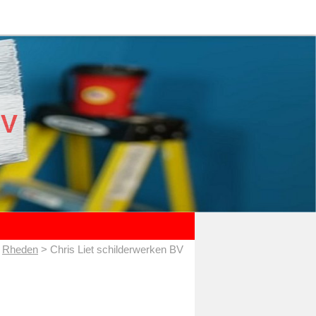
BV
>
Rheden
> Chris Liet schilderwerken BV