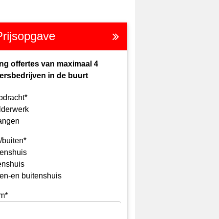
Prijsopgave
ng offertes van maximaal 4
ersbedrijven in de buurt
pdracht*
lderwerk
angen
/buiten*
enshuis
enshuis
en-en buitenshuis
m*