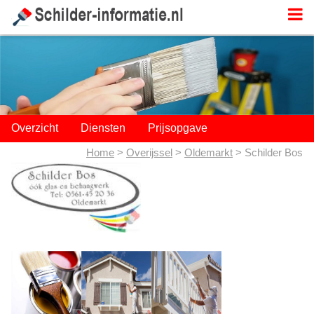
;
Overzicht
Diensten
Prijsopgave
Home
>
Overijssel
>
Oldemarkt
> Schilder Bos