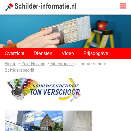
;
Overzicht
Diensten
Video
Prijsopgave
Home
>
Zuid-Holland
>
Moerkapelle
> Ton Verschoor
Schildersbedrijf