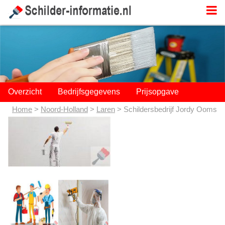
;
Overzicht
Bedrijfsgegevens
Prijsopgave
Home
>
Noord-Holland
>
Laren
> Schildersbedrijf Jordy Ooms