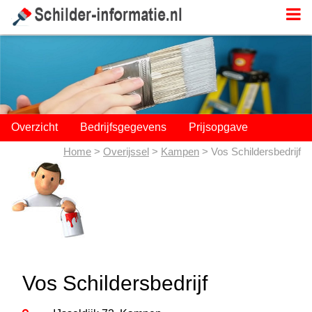
;
Overzicht
Bedrijfsgegevens
Prijsopgave
Home
>
Overijssel
>
Kampen
> Vos Schildersbedrijf
Vos Schildersbedrijf