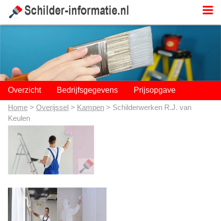
;
Overzicht
Bedrijfsgegevens
Prijsopgave
Home
>
Overijssel
>
Kampen
> Schilderwerken R.J. van
Keulen