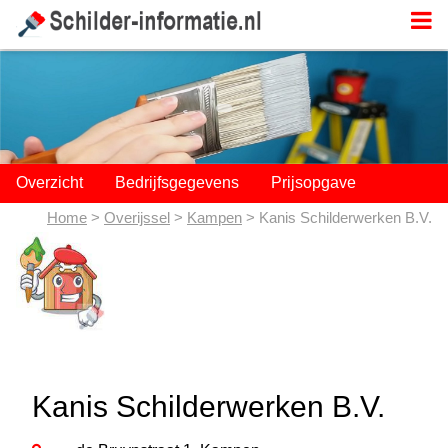
;
Overzicht
Bedrijfsgegevens
Prijsopgave
Home
>
Overijssel
>
Kampen
> Kanis Schilderwerken B.V.
Kanis Schilderwerken B.V.