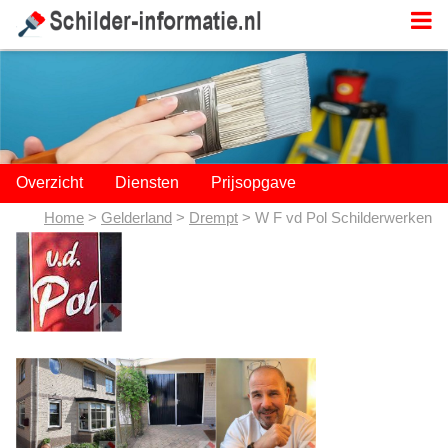
;
Overzicht
Diensten
Prijsopgave
Home
>
Gelderland
>
Drempt
> W F vd Pol Schilderwerken