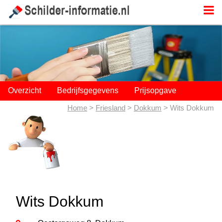
;
Overzicht
Bedrijfsgegevens
Prijsopgave
Home
>
Friesland
>
Dokkum
> Wits Dokkum
Wits Dokkum