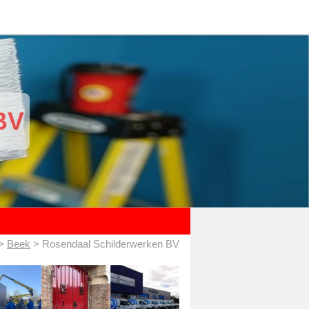
BV
>
Beek
> Rosendaal Schilderwerken BV