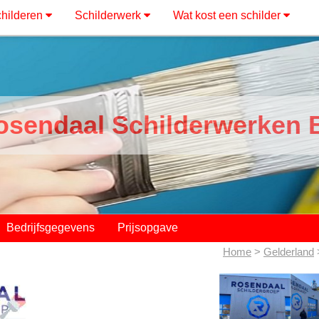
hilderen
Schilderwerk
Wat kost een schilder
osendaal Schilderwerken 
Bedrijfsgegevens
Prijsopgave
Home
>
Gelderland