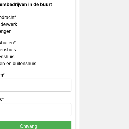
ersbedrijven in de buurt
pdracht*
lderwerk
angen
/buiten*
enshuis
enshuis
en-en buitenshuis
m*
s*
Ontvang