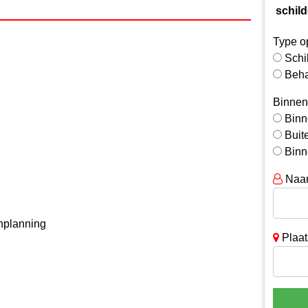
schild
Type o
Schi
Beh
Binnen
Binn
Buit
Binn
Naa
nplanning
Plaat