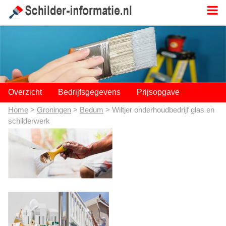
;
Overzicht
Bedrijfsgegevens
Prijsopgave
Home
>
Groningen
>
Bedum
> Wiltjer onderhoudbedrijf glas en
schilderwerk