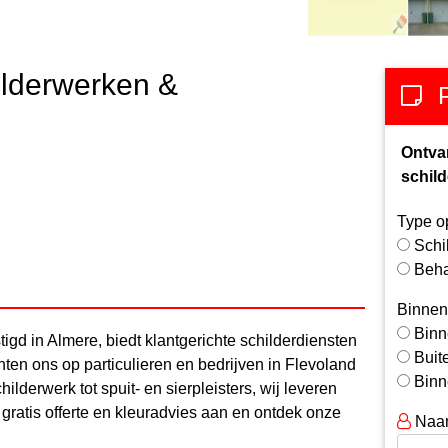
lderwerken &
Ontva
schild
Type o
Schi
Beh
Binnen
Binn
gd in Almere, biedt klantgerichte schilderdiensten
Buit
hten ons op particulieren en bedrijven in Flevoland
Binn
ilderwerk tot spuit- en sierpleisters, wij leveren
 gratis offerte en kleuradvies aan en ontdek onze
Naa