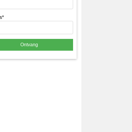
s*
Ontvang