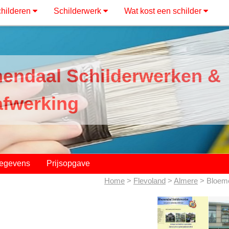
hilderen
Schilderwerk
Wat kost een schilder
endaal Schilderwerken &
afwerking
gegevens
Prijsopgave
Home
>
Flevoland
>
Almere
> Bloeme