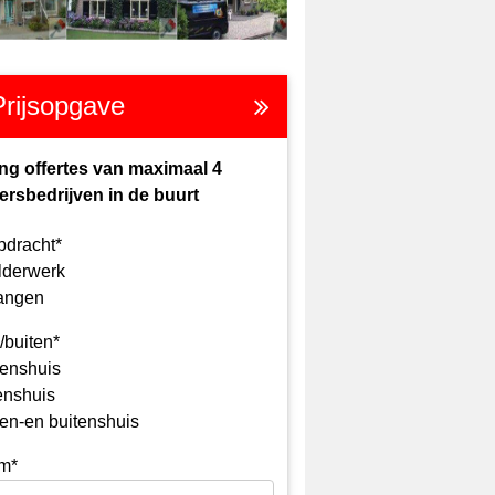
Prijsopgave
ng offertes van maximaal 4
ersbedrijven in de buurt
pdracht*
lderwerk
angen
/buiten*
enshuis
enshuis
en-en buitenshuis
m*