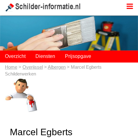
;
Overzicht
Diensten
Prijsopgave
Home
>
Overijssel
>
Albergen
> Marcel Egberts
Schilderwerken
Marcel Egberts